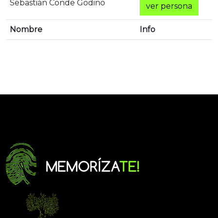
Sebastián Conde Godino
ver persona
Nombre
Info