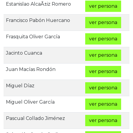
Estanislao AlcaÃ±iz Romero
ver persona
Francisco Pabón Huercano
ver persona
Frasquita Oliver García
ver persona
Jacinto Cuanca
ver persona
Juan Macías Rondón
ver persona
Miguel Dí­az
ver persona
Miguel Oliver García
ver persona
Pascual Collado Jiménez
ver persona