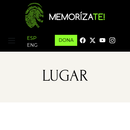
ESP
DONA
ENG
LUGAR