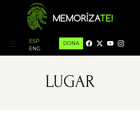
ESP
DONA
ENG
LUGAR