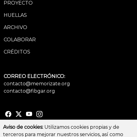
PROYECTO
HUELLAS
ARCHIVO
COLABORAR
CRÉDITOS
CORREO ELECTRÓNICO:
contacto@memorizate.org
contacto@fibgar.org
Aviso de cookies:
Utilizamos cookies propias y de
terceros para mejorar nuestros servicios, así como
© Copyright 2026 - All Rights Reserved