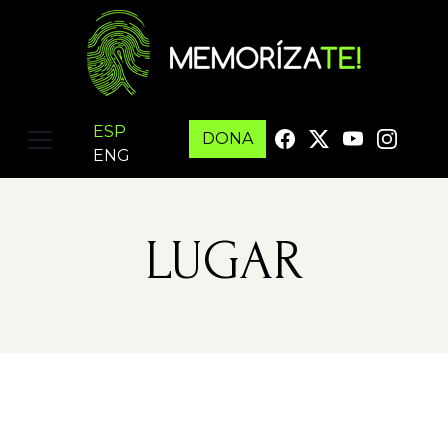
ESP
DONA
ENG
LUGAR