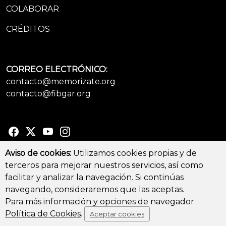
COLABORAR
CRÉDITOS
CORREO ELECTRÓNICO:
contacto@memorizate.org
contacto@fibgar.org
Aviso de cookies:
Utilizamos cookies propias y de
terceros para mejorar nuestros servicios, así como
© Copyright 2026 - All Rights Reserved
facilitar y analizar la navegación. Si continúas
Aviso legal y Política de privacidad
-
Política de cookies
navegando, consideraremos que las aceptas.
Para más información y opciones de navegador
Política de Cookies
.
Aceptar cookies