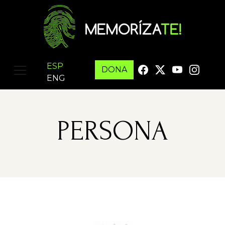
ESP
DONA
ENG
PERSONA