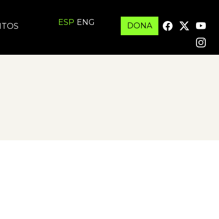
ESP
ENG
DONA
ITOS