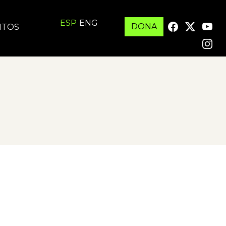
ESP
ENG
DONA
ITOS