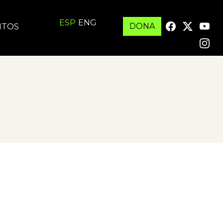
ESP
ENG
DONA
ITOS