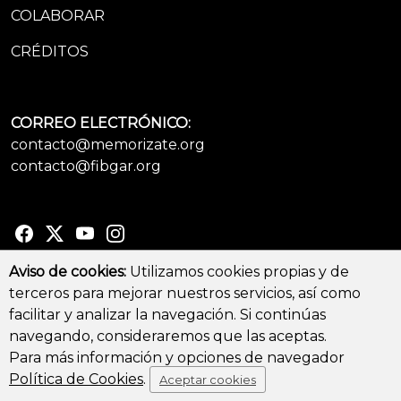
COLABORAR
CRÉDITOS
CORREO ELECTRÓNICO:
contacto@memorizate.org
contacto@fibgar.org
Aviso de cookies:
Utilizamos cookies propias y de
terceros para mejorar nuestros servicios, así como
© Copyright 2026 - All Rights Reserved
facilitar y analizar la navegación. Si continúas
Aviso legal y Política de privacidad
-
Política de cookies
navegando, consideraremos que las aceptas.
Para más información y opciones de navegador
Política de Cookies
.
Aceptar cookies