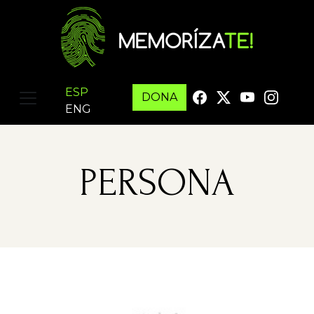
ESP
DONA
ENG
PERSONA