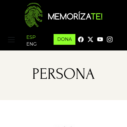
ESP
DONA
ENG
PERSONA