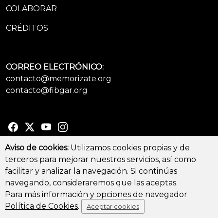
COLABORAR
CRÉDITOS
CORREO ELECTRÓNICO:
contacto@memorizate.org
contacto@fibgar.org
Aviso de cookies:
Utilizamos cookies propias y de
terceros para mejorar nuestros servicios, así como
© Copyright 2026 - All Rights Reserved
facilitar y analizar la navegación. Si continúas
Aviso legal y Política de privacidad
-
Política de cookies
navegando, consideraremos que las aceptas.
Para más información y opciones de navegador
Política de Cookies
.
Aceptar cookies