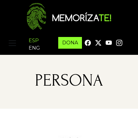
ESP
DONA
ENG
PERSONA