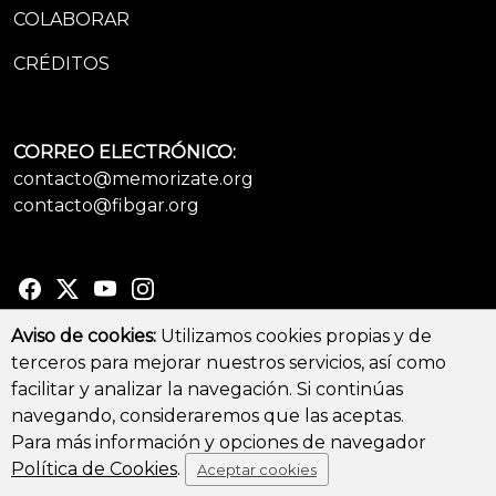
COLABORAR
CRÉDITOS
CORREO ELECTRÓNICO:
contacto@memorizate.org
contacto@fibgar.org
Aviso de cookies:
Utilizamos cookies propias y de
terceros para mejorar nuestros servicios, así como
© Copyright 2026 - All Rights Reserved
facilitar y analizar la navegación. Si continúas
Aviso legal y Política de privacidad
-
Política de cookies
navegando, consideraremos que las aceptas.
Para más información y opciones de navegador
Política de Cookies
.
Aceptar cookies