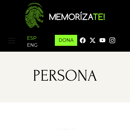
ESP
DONA
ENG
PERSONA