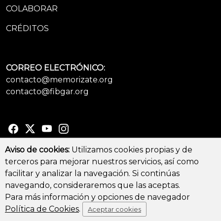
COLABORAR
CRÉDITOS
CORREO ELECTRÓNICO:
contacto@memorizate.org
contacto@fibgar.org
Aviso de cookies:
Utilizamos cookies propias y de
terceros para mejorar nuestros servicios, así como
© Copyright 2026 - All Rights Reserved
facilitar y analizar la navegación. Si continúas
Aviso legal y Política de privacidad
-
Política de cookies
navegando, consideraremos que las aceptas.
Para más información y opciones de navegador
Política de Cookies
.
Aceptar cookies