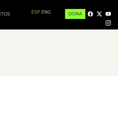
ESP
ENG
DONA
ITOS