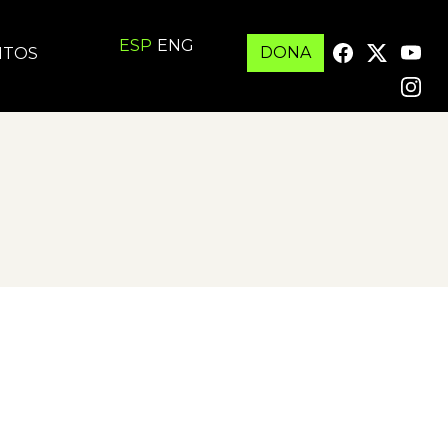
ESP
ENG
DONA
ITOS