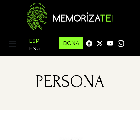
ESP
DONA
ENG
PERSONA