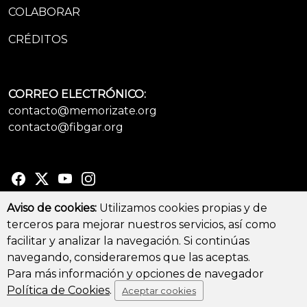
COLABORAR
CRÉDITOS
CORREO ELECTRÓNICO:
contacto@memorizate.org
contacto@fibgar.org
Aviso de cookies:
Utilizamos cookies propias y de
terceros para mejorar nuestros servicios, así como
© Copyright 2026 - All Rights Reserved
facilitar y analizar la navegación. Si continúas
Aviso legal y Política de privacidad
-
Política de cookies
navegando, consideraremos que las aceptas.
Para más información y opciones de navegador
Política de Cookies
.
Aceptar cookies