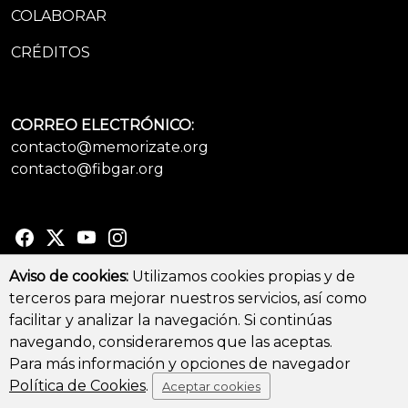
COLABORAR
CRÉDITOS
CORREO ELECTRÓNICO:
contacto@memorizate.org
contacto@fibgar.org
Aviso de cookies:
Utilizamos cookies propias y de
terceros para mejorar nuestros servicios, así como
© Copyright 2026 - All Rights Reserved
facilitar y analizar la navegación. Si continúas
Aviso legal y Política de privacidad
-
Política de cookies
navegando, consideraremos que las aceptas.
Para más información y opciones de navegador
Política de Cookies
.
Aceptar cookies