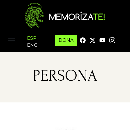
ESP
DONA
ENG
PERSONA