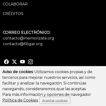
COLABORAR
CRÉDITOS
CORREO ELECTRÓNICO:
contacto@memorizate.org
contacto@fibgar.org
Aviso de cookies:
Utilizamos cookies propias y de
terceros para mejorar nuestros servicios, así como
© Copyright 2026 - All Rights Reserved
facilitar y analizar la navegación. Si continúas
Aviso legal y Política de privacidad
-
Política de cookies
navegando, consideraremos que las aceptas.
Para más información y opciones de navegador
Política de Cookies
.
Aceptar cookies