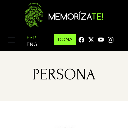
ESP
DONA
ENG
PERSONA