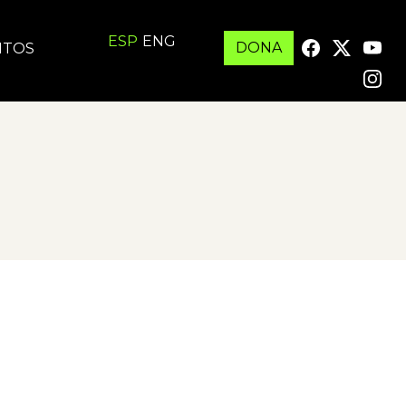
ESP
ENG
DONA
ITOS