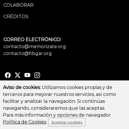
COLABORAR
CRÉDITOS
CORREO ELECTRÓNICO:
contacto@memorizate.org
contacto@fibgar.org
Aviso de cookies:
Utilizamos cookies propias y de
terceros para mejorar nuestros servicios, así como
© Copyright 2026 - All Rights Reserved
facilitar y analizar la navegación. Si continúas
Aviso legal y Política de privacidad
-
Política de cookies
navegando, consideraremos que las aceptas.
Para más información y opciones de navegador
Política de Cookies
.
Aceptar cookies