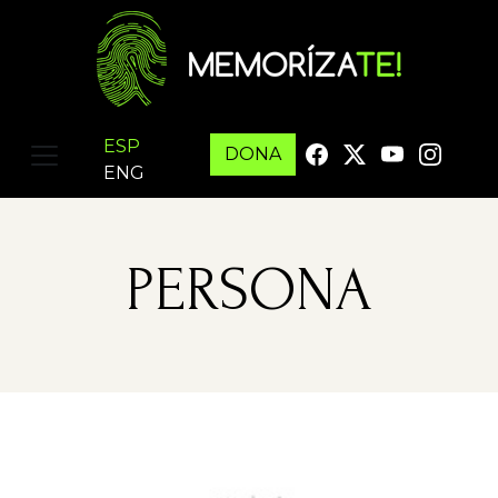
ESP
DONA
ENG
PERSONA