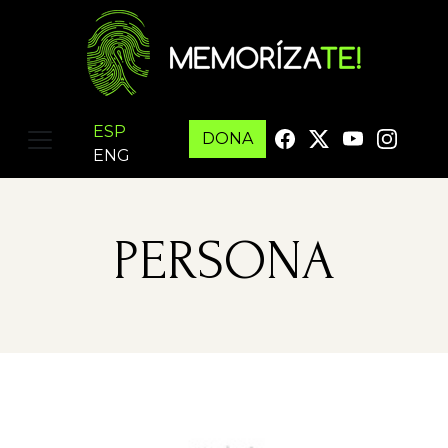
ESP
DONA
ENG
PERSONA