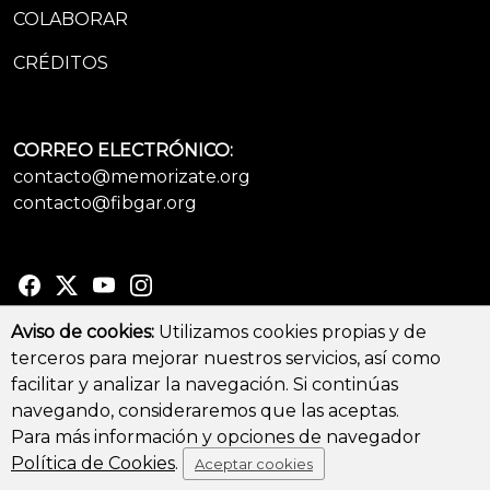
COLABORAR
CRÉDITOS
CORREO ELECTRÓNICO:
contacto@memorizate.org
contacto@fibgar.org
Aviso de cookies:
Utilizamos cookies propias y de
terceros para mejorar nuestros servicios, así como
© Copyright 2026 - All Rights Reserved
facilitar y analizar la navegación. Si continúas
Aviso legal y Política de privacidad
-
Política de cookies
navegando, consideraremos que las aceptas.
Para más información y opciones de navegador
Política de Cookies
.
Aceptar cookies