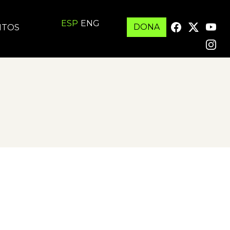
ESP
ENG
DONA
ITOS