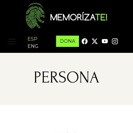
ESP
DONA
ENG
PERSONA