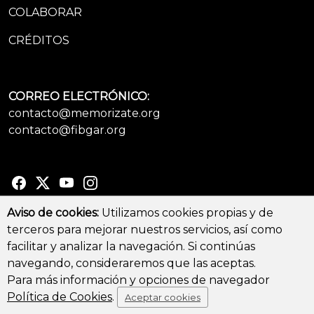
COLABORAR
CRÉDITOS
CORREO ELECTRÓNICO:
contacto@memorizate.org
contacto@fibgar.org
Aviso de cookies:
Utilizamos cookies propias y de
terceros para mejorar nuestros servicios, así como
© Copyright 2026 - All Rights Reserved
facilitar y analizar la navegación. Si continúas
Aviso legal y Política de privacidad
-
Política de cookies
navegando, consideraremos que las aceptas.
Para más información y opciones de navegador
Política de Cookies
.
Aceptar cookies