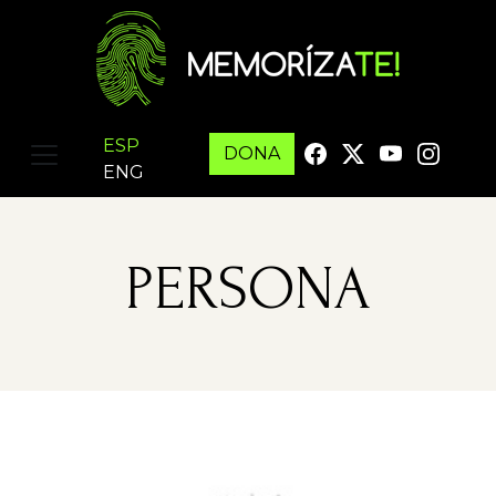
ESP
DONA
ENG
PERSONA