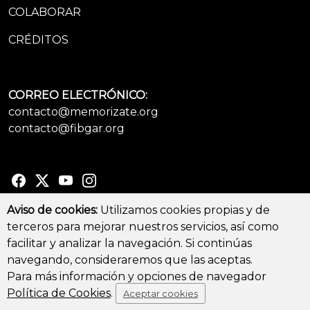
COLABORAR
CRÉDITOS
CORREO ELECTRÓNICO:
contacto@memorizate.org
contacto@fibgar.org
Aviso de cookies:
Utilizamos cookies propias y de
terceros para mejorar nuestros servicios, así como
© Copyright 2026 - All Rights Reserved
facilitar y analizar la navegación. Si continúas
Aviso legal y Política de privacidad
-
Política de cookies
navegando, consideraremos que las aceptas.
Para más información y opciones de navegador
Política de Cookies
.
Aceptar cookies