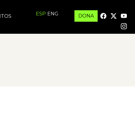
ESP
ENG
DONA
ITOS