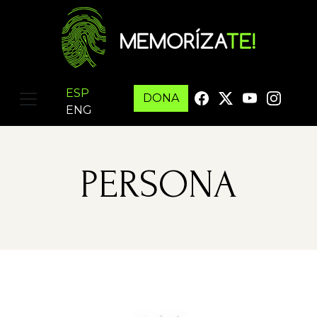
ESP
DONA
ENG
PERSONA