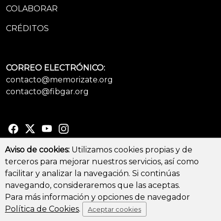
COLABORAR
CRÉDITOS
CORREO ELECTRÓNICO:
contacto@memorizate.org
contacto@fibgar.org
Aviso de cookies:
Utilizamos cookies propias y de
terceros para mejorar nuestros servicios, así como
© Copyright 2026 - All Rights Reserved
facilitar y analizar la navegación. Si continúas
Aviso legal y Política de privacidad
-
Política de cookies
navegando, consideraremos que las aceptas.
Para más información y opciones de navegador
Política de Cookies
.
Aceptar cookies