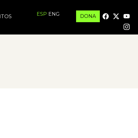
ESP
ENG
DONA
ITOS