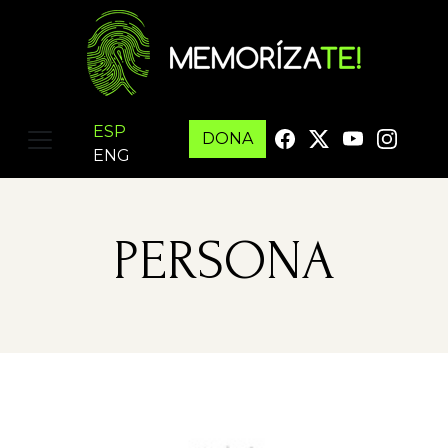
ESP
DONA
ENG
PERSONA