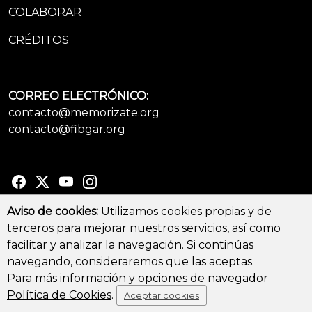
COLABORAR
CRÉDITOS
CORREO ELECTRÓNICO:
contacto@memorizate.org
contacto@fibgar.org
Aviso de cookies:
Utilizamos cookies propias y de
terceros para mejorar nuestros servicios, así como
© Copyright 2026 - All Rights Reserved
facilitar y analizar la navegación. Si continúas
Aviso legal y Política de privacidad
-
Política de cookies
navegando, consideraremos que las aceptas.
Para más información y opciones de navegador
Política de Cookies
.
Aceptar cookies