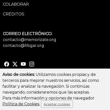
COLABORAR
CRÉDITOS
CORREO ELECTRÓNICO:
contacto@memorizate.org
contacto@fibgar.org
Aviso de cookies:
Utilizamos cookies propias y de
terceros para mejorar nuestros servicios, así como
© Copyright 2026 - All Rights Reserved
facilitar y analizar la navegación. Si continúas
Aviso legal y Política de privacidad
-
Política de cookies
navegando, consideraremos que las aceptas.
Para más información y opciones de navegador
Política de Cookies
.
Aceptar cookies