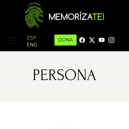
ESP
DONA
ENG
PERSONA