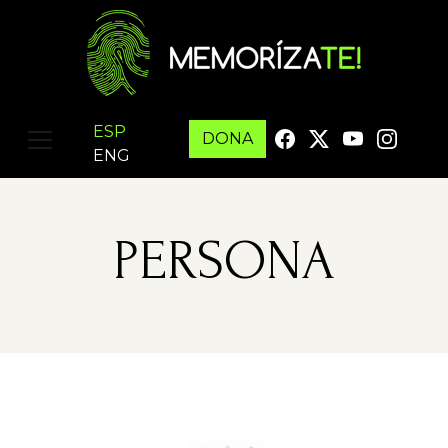
ESP
DONA
ENG
PERSONA