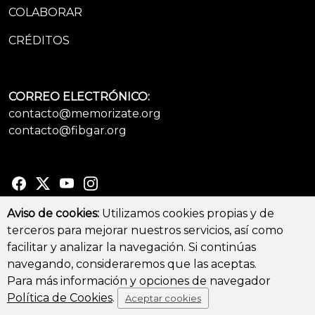
COLABORAR
CRÉDITOS
CORREO ELECTRÓNICO:
contacto@memorizate.org
contacto@fibgar.org
Aviso de cookies:
Utilizamos cookies propias y de
terceros para mejorar nuestros servicios, así como
© Copyright 2026 - All Rights Reserved
facilitar y analizar la navegación. Si continúas
Aviso legal y Política de privacidad
-
Política de cookies
navegando, consideraremos que las aceptas.
Para más información y opciones de navegador
Política de Cookies
.
Aceptar cookies