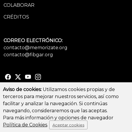
COLABORAR
CRÉDITOS
CORREO ELECTRÓNICO:
contacto@memorizate.org
contacto@fibgar.org
Aviso de cookies:
Utilizamos cookies propias y de
terceros para mejorar nuestros servicios, así como
© Copyright 2026 - All Rights Reserved
facilitar y analizar la navegación. Si continúas
Aviso legal y Política de privacidad
-
Política de cookies
navegando, consideraremos que las aceptas.
Para más información y opciones de navegador
Política de Cookies
.
Aceptar cookies