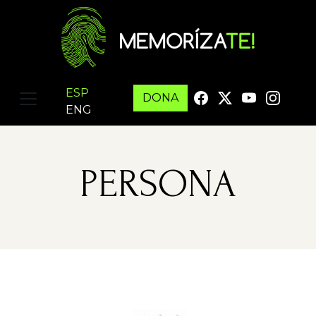
ESP
DONA
ENG
PERSONA