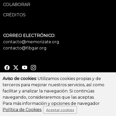
COLABORAR
CRÉDITOS
CORREO ELECTRÓNICO:
contacto@memorizate.org
contacto@fibgar.org
Aviso de cookies:
Utilizamos cookies propias y de
terceros para mejorar nuestros servicios, así como
© Copyright 2026 - All Rights Reserved
facilitar y analizar la navegación. Si continúas
Aviso legal y Política de privacidad
-
Política de cookies
navegando, consideraremos que las aceptas.
Para más información y opciones de navegador
Política de Cookies
.
Aceptar cookies