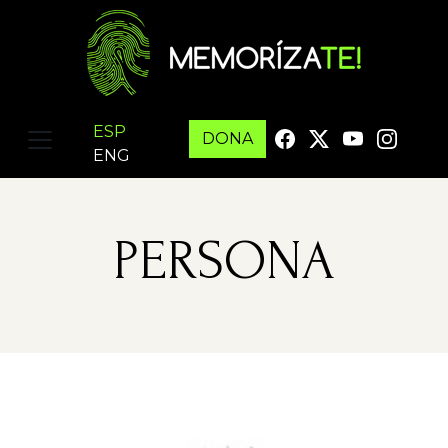
ESP
DONA
ENG
PERSONA