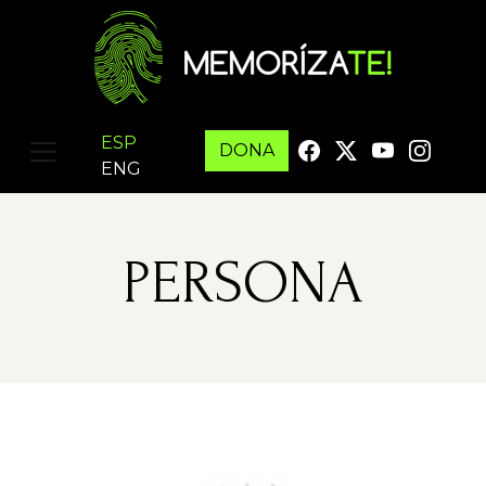
ESP
DONA
ENG
PERSONA