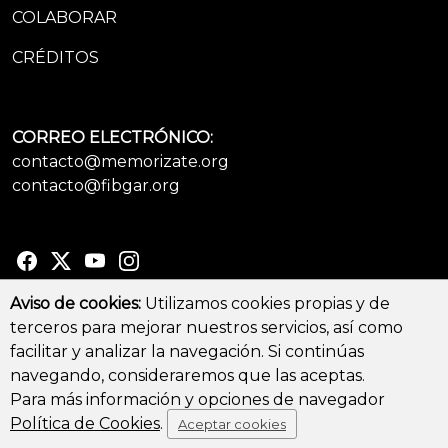
COLABORAR
CRÉDITOS
CORREO ELECTRÓNICO:
contacto@memorizate.org
contacto@fibgar.org
Aviso de cookies:
Utilizamos cookies propias y de
terceros para mejorar nuestros servicios, así como
© Copyright 2026 - All Rights Reserved
facilitar y analizar la navegación. Si continúas
Aviso legal y Política de privacidad
-
Política de cookies
navegando, consideraremos que las aceptas.
Para más información y opciones de navegador
Política de Cookies
.
Aceptar cookies