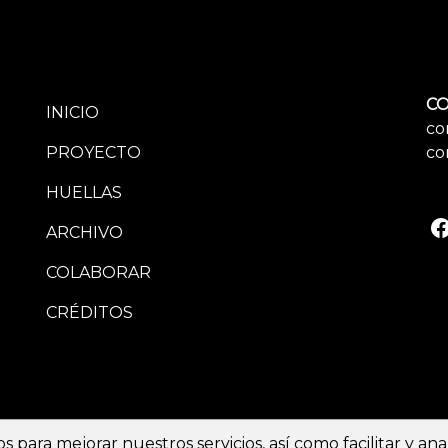
CO
INICIO
co
PROYECTO
co
HUELLAS
ARCHIVO
COLABORAR
CRÉDITOS
Aviso leg
s para mejorar nuestros servicios, así como facilitar y an