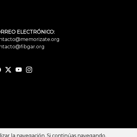
RREO ELECTRÓNICO:
ntacto@memorizate.org
ntacto@fibgar.org
al y Política de privacidad
-
Política de cookies
alizar la navegación. Si continúas navegando,