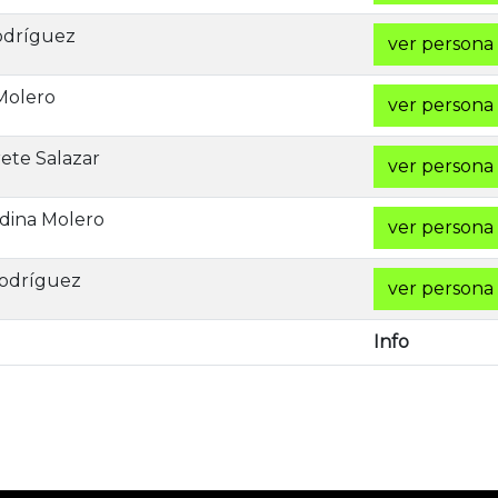
odríguez
ver persona
Molero
ver persona
ete Salazar
ver persona
dina Molero
ver persona
Rodríguez
ver persona
Info