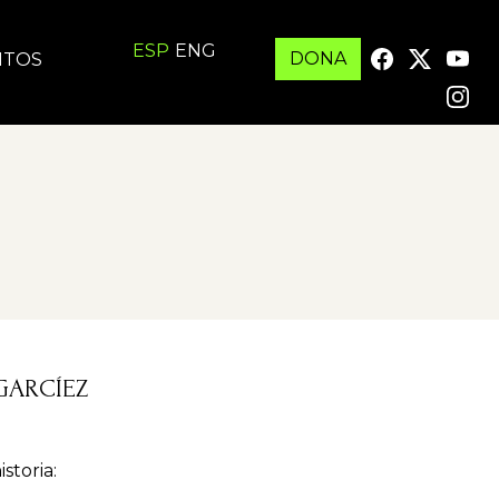
ESP
ENG
DONA
ITOS
GARCÍEZ
storia: