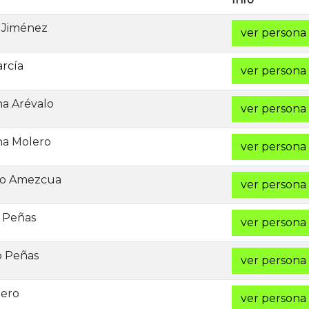
 Jiménez
ver persona
rcía
ver persona
a Arévalo
ver persona
na Molero
ver persona
ño Amezcua
ver persona
o Peñas
ver persona
o Peñas
ver persona
lero
ver persona