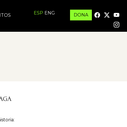
ESP
ENG
DONA
ITOS
LAGA
storia: