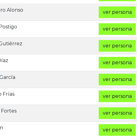
ro Alonso
ver persona
Postigo
ver persona
Gutiérrez
ver persona
Díaz
ver persona
 García
ver persona
 Frías
ver persona
 Fortes
ver persona
ín
ver persona