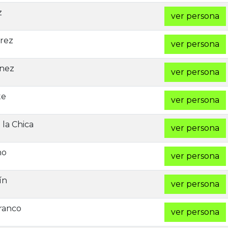
z
ver persona
rez
ver persona
énez
ver persona
te
ver persona
 la Chica
ver persona
no
ver persona
ín
ver persona
ranco
ver persona