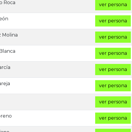
o Roca
ver persona
León
ver persona
 Molina
ver persona
Blanca
ver persona
rcía
ver persona
reja
ver persona
ver persona
oreno
ver persona