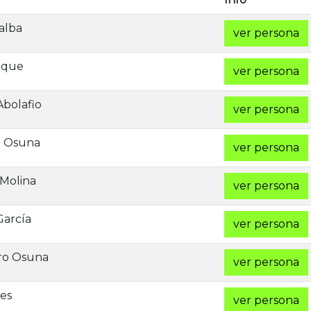
alba
ver persona
uque
ver persona
Abolafio
ver persona
o Osuna
ver persona
 Molina
ver persona
García
ver persona
ro Osuna
ver persona
es
ver persona