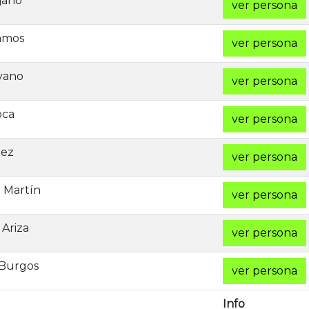
jano
ver persona
amos
ver persona
yano
ver persona
oca
ver persona
rez
ver persona
 Martín
ver persona
Ariza
ver persona
 Burgos
ver persona
Info